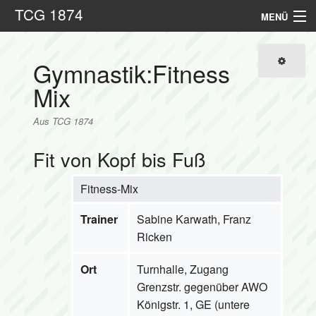
TCG 1874
MENÜ
Hauptseite
Gymnastik:Fitness
Sportarten
Mix
Kontakt
Aus TCG 1874
Links
Fit von Kopf bis Fuß
Suche
Fitness-Mix
Trainer
Sabine Karwath, Franz
Ricken
Ort
Turnhalle, Zugang
Grenzstr. gegenüber AWO
Königstr. 1, GE (untere