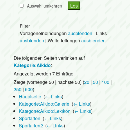
Auswahl umkehren
Filter
Vorlageneinbindungen
ausblenden
| Links
ausblenden
| Weiterleitungen
ausblenden
Die folgenden Seiten verlinken auf
Kategorie:Aikido
:
Angezeigt werden 7 Einträge.
Zeige (vorherige 50 | nächste 50) (
20
|
50
|
100
|
250
|
500
)
Hauptseite
‎
(
← Links
)
Kategorie:Aikido:Galerie
‎
(
← Links
)
Kategorie:Aikido:Lexikon
‎
(
← Links
)
Sportarten
‎
(
← Links
)
Sportarten2
‎
(
← Links
)