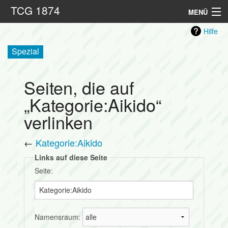
TCG 1874
MENÜ
Hilfe
Hauptseite
Spezial
Sportarten
Seiten, die auf
Kontakt
„Kategorie:Aikido“
Links
verlinken
Suche
←
Kategorie:Aikido
Links auf diese Seite
Seite:
Namensraum: