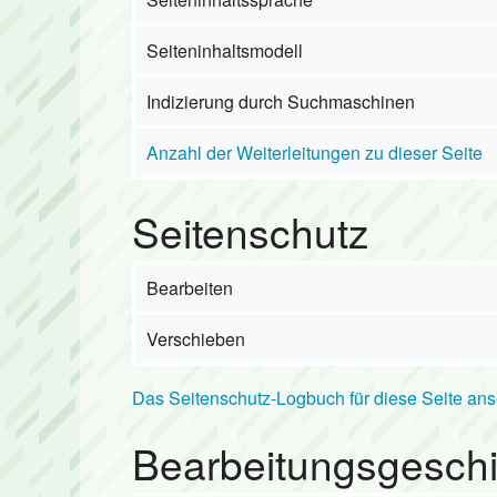
Prüfungsor
Mutter-und-
Seiteninhaltsmodell
Lexikon
Eltern-Kind-
Indizierung durch Suchmaschinen
Links
Wettkampft
Anzahl der Weiterleitungen zu dieser Seite
Kinderturne
Seitenschutz
Kinderturne
Kinderturne
Bearbeiten
Kinderturnen
Verschieben
Kinderturne
Das Seitenschutz-Logbuch für diese Seite an
Turnen:Kind
Bearbeitungsgeschi
Turnen:Kind